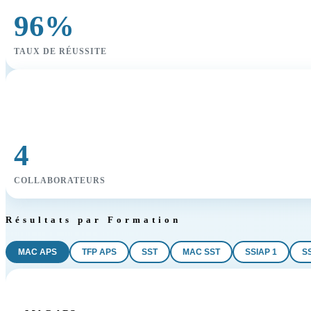
96%
TAUX DE RÉUSSITE
4
COLLABORATEURS
Résultats par Formation
MAC APS
TFP APS
SST
MAC SST
SSIAP 1
S